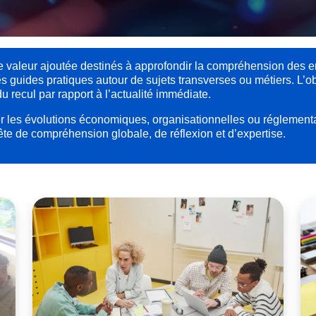
e valeur ajoutée destinés à approfondir la compréhension des en
guides pratiques autour de sujets transverses ou métiers. L’obje
 recul par rapport à l’actualité immédiate.
 les évolutions économiques, organisationnelles ou réglementai
te de compréhension globale, de réflexion et d’expertise.