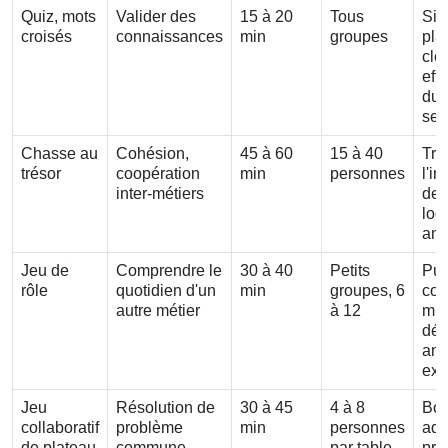
Quiz, mots
Valider des
15 à 20
Tous
Sim
croisés
connaissances
min
groupes
pla
clô
eff
du 
ser
Chasse au
Cohésion,
45 à 60
15 à 40
Trè
trésor
coopération
min
personnes
l'i
inter-métiers
dem
log
am
Jeu de
Comprendre le
30 à 40
Petits
Pui
rôle
quotidien d'un
min
groupes, 6
com
autre métier
à 12
mut
dél
ani
exp
Jeu
Résolution de
30 à 45
4 à 8
Bon
collaboratif
problème
min
personnes
ada
de plateau
commune
par table
pre