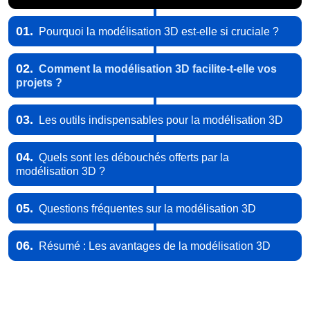
01.
Pourquoi la modélisation 3D est-elle si cruciale ?
02.
Comment la modélisation 3D facilite-t-elle vos
projets ?
03.
Les outils indispensables pour la modélisation 3D
04.
Quels sont les débouchés offerts par la
modélisation 3D ?
05.
Questions fréquentes sur la modélisation 3D
06.
Résumé : Les avantages de la modélisation 3D