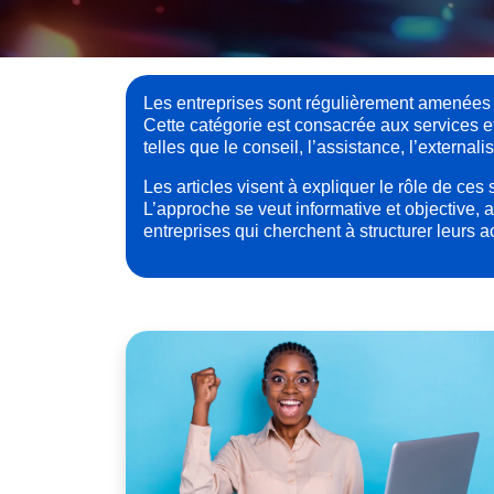
Les entreprises sont régulièrement amenées à
Cette catégorie est consacrée aux services 
telles que le conseil, l’assistance, l’exter
Les articles visent à expliquer le rôle de ces
L’approche se veut informative et objective, 
entreprises qui cherchent à structurer leurs 