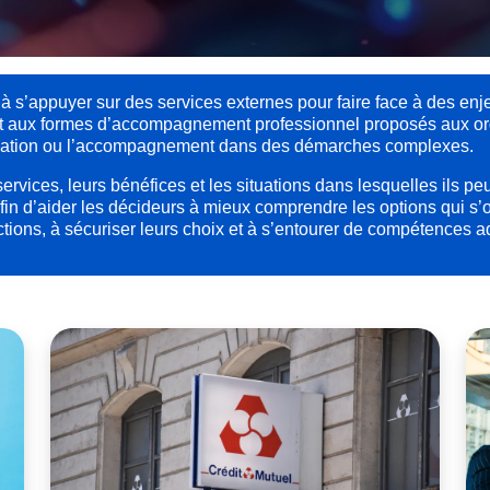
 s’appuyer sur des services externes pour faire face à des enje
et aux formes d’accompagnement professionnel proposés aux or
nalisation ou l’accompagnement dans des démarches complexes.
 services, leurs bénéfices et les situations dans lesquelles ils p
afin d’aider les décideurs à mieux comprendre les options qui s’o
actions, à sécuriser leurs choix et à s’entourer de compétences 