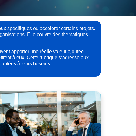
ux spécifiques ou accélérer certains projets.
ganisations. Elle couvre des thématiques
euvent apporter une réelle valeur ajoutée.
ffrent à eux. Cette rubrique s’adresse aux
adaptées à leurs besoins.