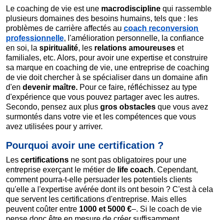
Le coaching de vie est une
macrodiscipline
qui rassemble
plusieurs domaines des besoins humains, tels que : les
problèmes de carrière affectés au
coach reconversion
professionnelle
, l'amélioration personnelle, la confiance
en soi, la
spiritualité
, les
relations amoureuses
et
familiales, etc. Alors, pour avoir une expertise et construire
sa marque en coaching de vie, une entreprise de coaching
de vie doit chercher à se spécialiser dans un domaine afin
d'en
devenir maître.
Pour ce faire, réfléchissez au type
d'expérience que vous pouvez partager avec les autres.
Secondo, pensez aux plus
gros obstacles
que vous avez
surmontés dans votre vie et les compétences que vous
avez utilisées pour y arriver.
Pourquoi avoir une certification ?
Les
certifications
ne sont pas obligatoires pour une
entreprise exerçant le métier de
life coach
. Cependant,
comment pourra-t-elle persuader les potentiels clients
qu'elle a l'expertise avérée dont ils ont besoin ? C'est à cela
que servent les certifications d'entreprise. Mais elles
peuvent coûter entre
1000 et 5000 €
–. Si le coach de vie
pense donc être en mesure de créer suffisamment