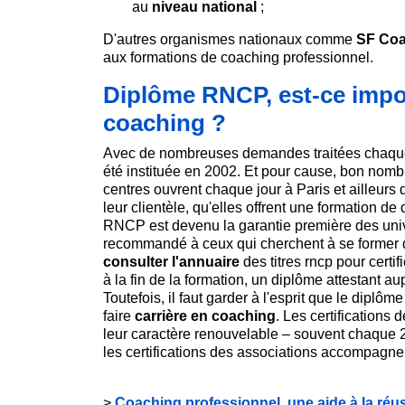
au
niveau national
;
D'autres organismes nationaux comme
SF Co
aux formations de coaching professionnel.
Diplôme RNCP, est-ce impo
coaching ?
Avec de nombreuses demandes traitées chaqu
été instituée en 2002. Et pour cause, bon nombr
centres ouvrent chaque jour à Paris et ailleurs
leur clientèle, qu'elles offrent une formation de 
RNCP est devenu la garantie première des univ
recommandé à ceux qui cherchent à se former 
consulter l'annuaire
des titres rncp pour certi
à la fin de la formation, un diplôme attestant aup
Toutefois, il faut garder à l'esprit que le diplô
faire
carrière en coaching
. Les certification
leur caractère renouvelable – souvent chaque 2 à
les certifications des associations accompagnen
>
Coaching professionnel, une aide à la réus