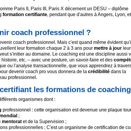
omme Paris II, Paris III, Paris X décernent un DESU – diplôme
ng
formation certifiante
, pendant que d'autres à Angers, Lyon, et
enir coach professionnel ?
ur devenir coach professionnel. Mais c'est quand même évident qu'i
uvellent leur formation chaque 2 à 3 ans pour
mettre à jour
leur
i veut s'initier au domaine. Le coaching est une discipline aussi 
histoire, etc. – avec une posture, un savoir-faire et des
compét
ue ou l'analyse transactionnelle, que vous apprendrez à traver
é pour devenir coach pro vous donnera de la
crédibilité
dans la
seau professionnel.
certifiant les formations de coaching
différents organismes dont :
g
professionnel : cette organisation est devenue une plaque tou
 mondial
;
u
mentorat
et de la Supervision ;
tions professionnelles : C'est un organisme de certification de c