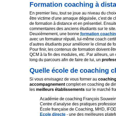
Formation coaching à distan
En premier lieu, tout se joue au niveau du choi
être victime d'une arnaque déguisée, c'est de c
de formation à distance et en présentiel. Ensuite
commentaires des anciens étudiants sur le site
Deuxièmement, une bonne
formation coachin
avec un formateur réputé, lui-même coach certi
d'autres étudiants pour améliorer le climat de f
Pour finir, les contenus de formation doivent êtr
QCM à la fin des modules, etc. Par ailleurs, un
long du parcours afin de faire de lui, un
profes
Quelle école de coaching c
Si vous envisagez de vous former au
coaching
accompagnement
complet en coaching de dir
les
meilleurs établissements
sur le marché fra
Académie de coaching François Souwei
Centre d'analyse des pratiques professi
École française de Coaching, MHD, IFOD
Ecole directe
- une des meilleures plate