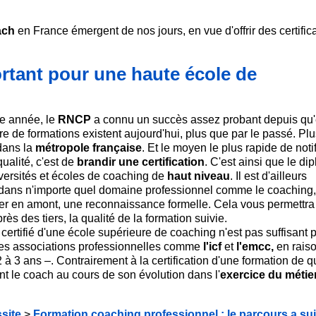
ach
en France émergent de nos jours, en vue d'offrir des certific
rtant pour une haute école de
e année, le
RNCP
a connu un succès assez probant depuis qu'
e de formations existent aujourd'hui, plus que par le passé. Plu
 dans la
métropole française
. Et le moyen le plus rapide de notif
qualité, c'est de
brandir une certification
. C'est ainsi que le di
ersités et écoles de coaching de
haut niveau
. Il est d'ailleurs
dans n'importe quel domaine professionnel comme le coaching,
fier en amont, une reconnaissance formelle. Cela vous permettra 
rès des tiers, la qualité de la formation suivie.
me certifié d'une école supérieure de coaching n'est pas suffisant 
s des associations professionnelles comme
l'icf
et
l'emcc,
en rais
 3 ans –. Contrairement à la certification d'une formation de qu
t le coach au cours de son évolution dans l'
exercice du métie
site
>
Formation coaching professionnel : le parcours a su