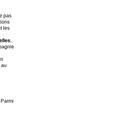
ne pas
tions
t les
elles
,
mpagnie
on
 au
 Parmi