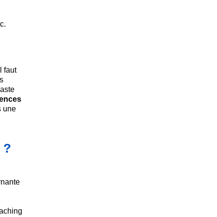
c.
l faut
s
vaste
ences
s une
 ?
rnante
oaching