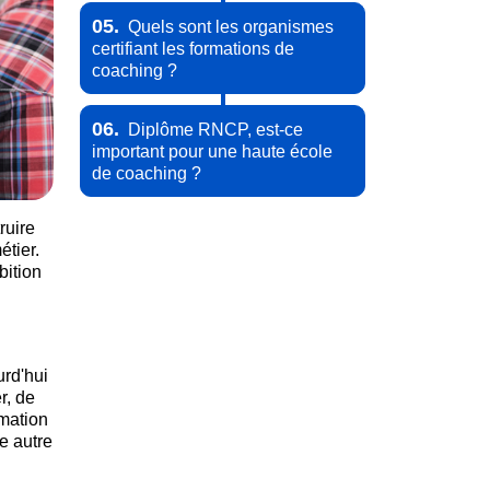
05.
Quels sont les organismes
certifiant les formations de
coaching ?
06.
Diplôme RNCP, est-ce
important pour une haute école
de coaching ?
ruire
étier.
bition
urd'hui
r, de
rmation
e autre