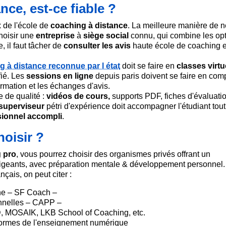
ce, est-ce fiable ?
x de l'école de
coaching à distance
. La meilleure manière de 
hoisir une
entreprise
à
siège social
connu, qui combine les op
, il faut tâcher de
consulter les avis
haute école de coaching e
.
g à distance reconnue par l état
doit se faire en
classes virtu
fié. Les
sessions en ligne
depuis paris doivent se faire en co
ormation et les échanges d'avis.
e de qualité :
vidéos de cours,
supports PDF, fiches d'évaluati
superviseur
pétri d'expérience doit accompagner l'étudiant tout
sionnel accompli
.
hoisir ?
 pro
, vous pourrez choisir des organismes privés offrant un
igeants, avec préparation mentale & développement personnel.
nçais, on peut citer :
ne – SF Coach –
onnelles – CAPP –
, MOSAIK, LKB School of Coaching, etc.
formes de l'enseignement numérique