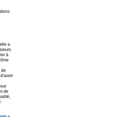
ations
elle a
sieurs
ier à
plôme
 de
d'avoir
pour
on de
alité,
r
.
ivre
>