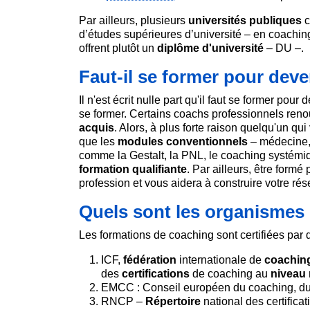
Par ailleurs, plusieurs
universités publiques
c
d’études supérieures d’université – en coachi
offrent plutôt un
diplôme d'université
– DU –.
Faut-il se former pour dev
Il n'est écrit nulle part qu'il faut se former po
se former. Certains coachs professionnels reno
acquis
. Alors, à plus forte raison quelqu'un qu
que les
modules
conventionnels
– médecine, 
comme la Gestalt, la PNL, le coaching systémiq
formation qualifiante
. Par ailleurs, être form
profession et vous aidera à construire votre ré
Quels sont les organismes 
Les formations de coaching sont certifiées par 
ICF,
fédération
internationale de
coachin
des
certifications
de coaching au
niveau
EMCC : Conseil européen du coaching, d
RNCP –
Répertoire
national des certifica