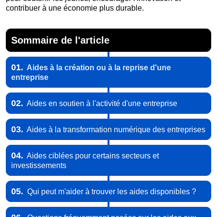
contribuer à une économie plus durable.
Sommaire de l'article
01.
Aides à la création ou à la reprise d'une
entreprise
02.
Aides en soutien à l'activité d'une entreprise
03.
Aides à la transformation numérique des entreprises
04.
Aides ciblées pour certains secteurs et
investissements
05.
Qui peut m'aider à trouver les aides disponibles ?