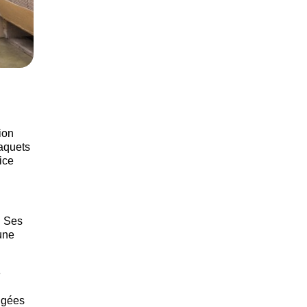
ion
paquets
ice
. Ses
une
e
igées