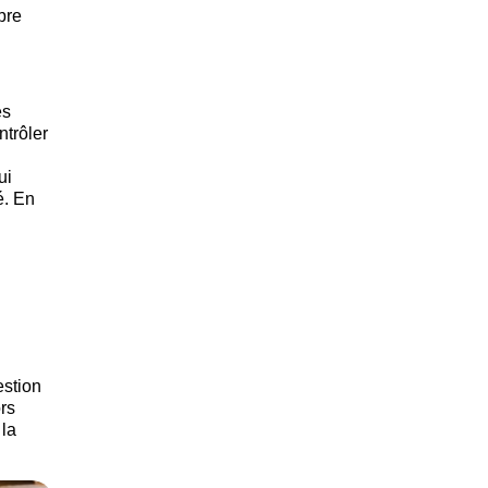
bre
es
ntrôler
ui
é. En
estion
rs
 la