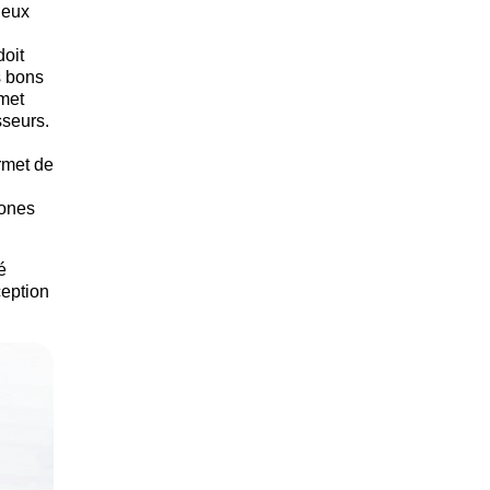
ueux
oit
s bons
rmet
sseurs.
rmet de
zones
é
ception