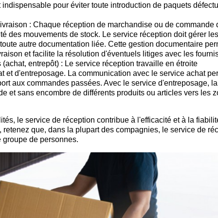
st indispensable pour éviter toute introduction de paquets défect
 livraison : Chaque réception de marchandise ou de commande d
té des mouvements de stock. Le service réception doit gérer le
t toute autre documentation liée. Cette gestion documentaire pe
aison et facilite la résolution d'éventuels litiges avec les fourni
achat, entrepôt) : Le service réception travaille en étroite
at et d'entreposage. La communication avec le service achat pe
pport aux commandes passées. Avec le service d'entreposage, la
ide et sans encombre de différents produits ou articles vers les 
s, le service de réception contribue à l'efficacité et à la fiabilit
s, retenez que, dans la plupart des compagnies, le service de ré
me groupe de personnes.