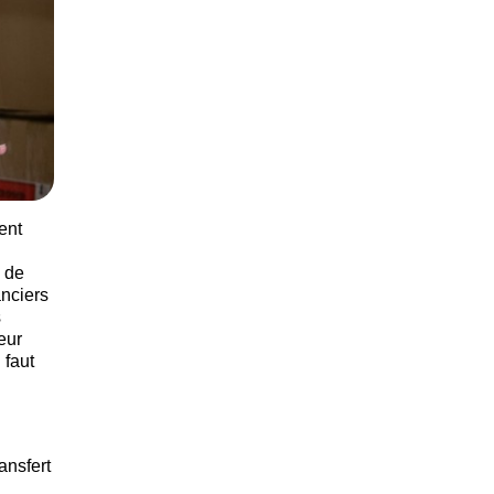
ent
e de
anciers
s
eur
 faut
ansfert