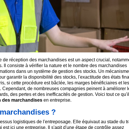
e de réception des marchandises est un aspect crucial, notamm
. Il consiste à vérifier la nature et le nombre des marchandises
formations dans un système de gestion des stocks. Un mécanism
our garantir la disponibilité des stocks, l'exactitude des états fin
ris, si cette procédure est bâclée, les marges bénéficiaires et le
ont. Cependant, de nombreuses compagnies peinent à améliorer l
ds, des pertes et des inefficacités de gestion. Voici tout ce qu'il
n des marchandises
en entreprise.
s marchandises ?
ssus logistiques de l'entreposage. Elle équivaut au stade du tr
i est ici une entreprise. Il s'agit d'une étape de contrôle assez