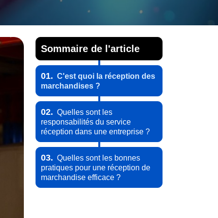
Sommaire de l'article
01.
C'est quoi la réception des
marchandises ?
02.
Quelles sont les
responsabilités du service
réception dans une entreprise ?
03.
Quelles sont les bonnes
pratiques pour une réception de
marchandise efficace ?