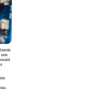
résents
e une
ouvant
us
ois
eau.