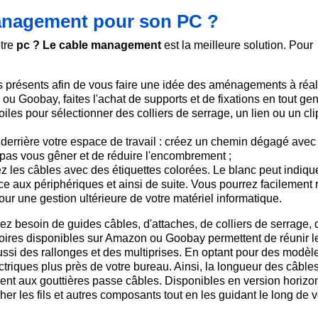
anagement pour son PC ?
otre
pc ? Le cable management
est la meilleure solution. Pour
s présents afin de vous faire une idée des aménagements à réali
u Goobay, faites l'achat de supports et de fixations en tout gen
iles pour sélectionner des colliers de serrage, un lien ou un cli
errière votre espace de travail : créez un chemin dégagé avec
 pas vous gêner et de réduire l'encombrement ;
z les câbles avec des étiquettes colorées. Le blanc peut indique
ence aux périphériques et ainsi de suite. Vous pourrez facilement 
our une gestion ultérieure de votre matériel informatique.
z besoin de guides câbles, d'attaches, de colliers de serrage, 
soires disponibles sur Amazon ou Goobay permettent de réunir l
ussi des rallonges et des multiprises. En optant pour des modèl
ectriques plus près de votre bureau. Ainsi, la longueur des câble
nt aux gouttières passe câbles. Disponibles en version horizo
er les fils et autres composants tout en les guidant le long de v