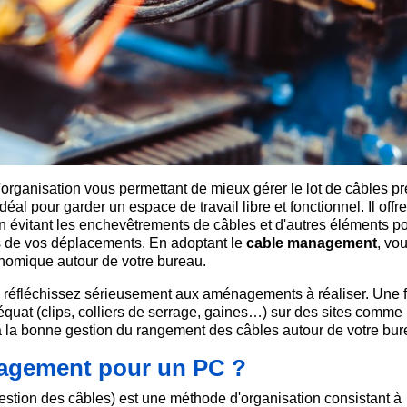
organisation vous permettant de mieux gérer le lot de câbles p
éal pour garder un espace de travail libre et fonctionnel. Il offr
 en évitant les enchevêtrements de câbles et d'autres éléments p
 de vos déplacements. En adoptant le
cable management
, vo
onomique autour de votre bureau.
, réfléchissez sérieusement aux aménagements à réaliser. Une f
déquat (clips, colliers de serrage, gaines…) sur des sites comme
à la bonne gestion du rangement des câbles autour de votre bur
nagement pour un PC ?
estion des câbles) est une méthode d'organisation consistant à