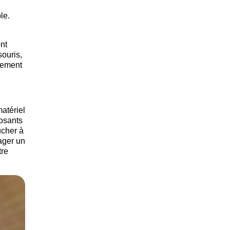
le.
nt
souris,
rdement
matériel
posants
ucher à
ager un
tre