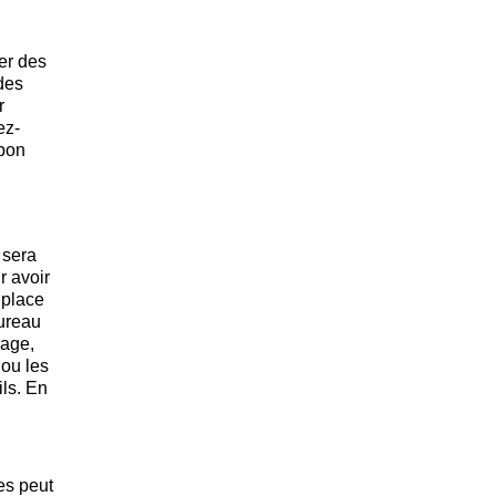
er des
 des
r
ez-
 bon
 sera
r avoir
 place
bureau
rage,
 ou les
ls. En
es peut