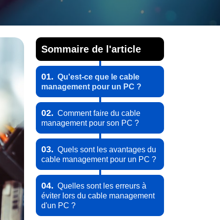
Sommaire de l'article
01.
Qu'est-ce que le cable
management pour un PC ?
02.
Comment faire du cable
management pour son PC ?
03.
Quels sont les avantages du
cable management pour un PC ?
04.
Quelles sont les erreurs à
éviter lors du cable management
d'un PC ?