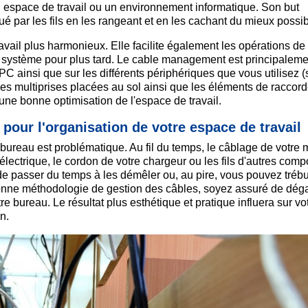
 espace de travail ou un environnement informatique. Son but
é par les fils en les rangeant et en les cachant du mieux possib
avail plus harmonieux. Elle facilite également les opérations de
système pour plus tard. Le cable management est principaleme
PC ainsi que sur les différents périphériques que vous utilisez (
 les multiprises placées au sol ainsi que les éléments de racco
ne bonne optimisation de l'espace de travail.
our l'organisation de votre espace de travail
 bureau est problématique. Au fil du temps, le câblage de votre 
électrique, le cordon de votre chargeur ou les fils d'autres com
 de passer du temps à les démêler ou, au pire, vous pouvez tréb
nne méthodologie de gestion des câbles, soyez assuré de dég
e bureau. Le résultat plus esthétique et pratique influera sur vo
n.