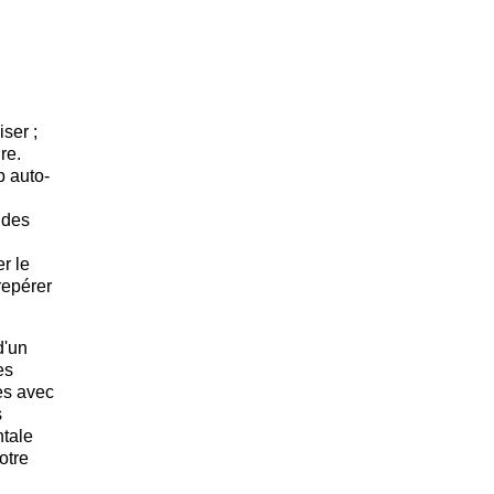
ser ;
re.
p auto-
 des
r le
repérer
d'un
es
es avec
s
ntale
otre