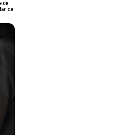
e de
plan de