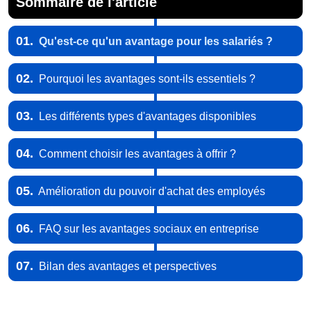
Sommaire de l'article
01.
Qu'est-ce qu'un avantage pour les salariés ?
02.
Pourquoi les avantages sont-ils essentiels ?
03.
Les différents types d'avantages disponibles
04.
Comment choisir les avantages à offrir ?
05.
Amélioration du pouvoir d'achat des employés
06.
FAQ sur les avantages sociaux en entreprise
07.
Bilan des avantages et perspectives