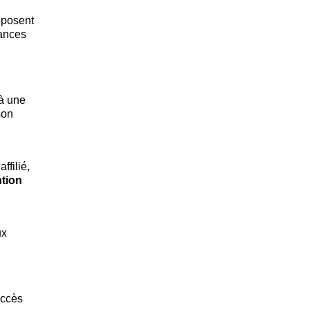
oposent
ances
 à une
son
ffilié,
ntion
ux
accès