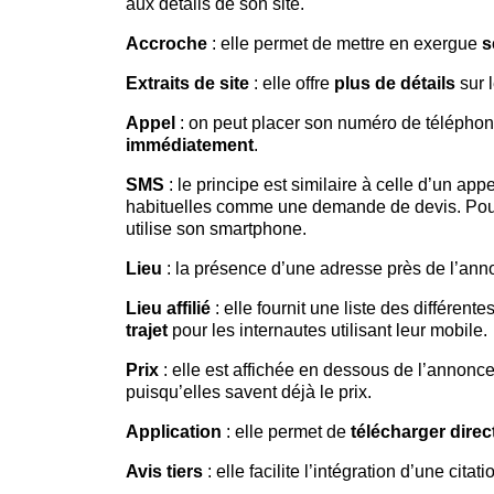
aux détails de son site.
Accroche
: elle permet de mettre en exergue
s
Extraits de site
: elle offre
plus de détails
sur l
Appel
: on peut placer son numéro de téléphone 
immédiatement
.
SMS
: le principe est similaire à celle d’un appe
habituelles comme une demande de devis. Pour i
utilise son smartphone.
Lieu
: la présence d’une adresse près de l’ann
Lieu affilié
: elle fournit une liste des différe
trajet
pour les internautes utilisant leur mobile.
Prix
: elle est affichée en dessous de l’annonc
puisqu’elles savent déjà le prix.
Application
: elle permet de
télécharger dire
Avis tiers
: elle facilite l’intégration d’une cita