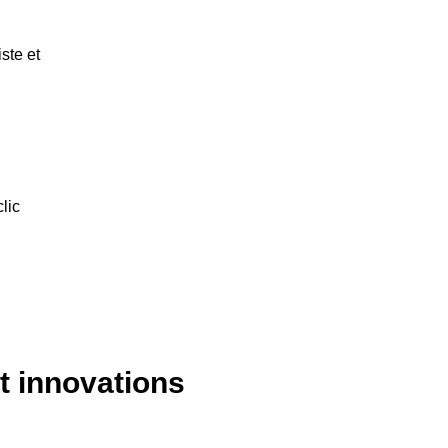
ste et
n
clic
et innovations