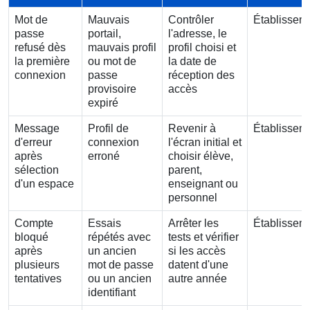
Mot de
Mauvais
Contrôler
Établissem
passe
portail,
l'adresse, le
refusé dès
mauvais profil
profil choisi et
la première
ou mot de
la date de
connexion
passe
réception des
provisoire
accès
expiré
Message
Profil de
Revenir à
Établissem
d'erreur
connexion
l'écran initial et
après
erroné
choisir élève,
sélection
parent,
d'un espace
enseignant ou
personnel
Compte
Essais
Arrêter les
Établissem
bloqué
répétés avec
tests et vérifier
après
un ancien
si les accès
plusieurs
mot de passe
datent d'une
tentatives
ou un ancien
autre année
identifiant