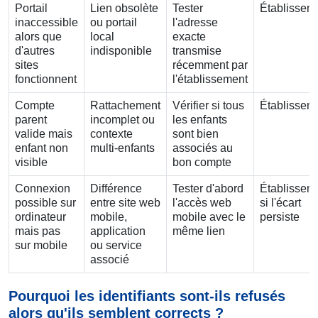
Portail
Lien obsolète
Tester
Établissem
inaccessible
ou portail
l'adresse
alors que
local
exacte
d'autres
indisponible
transmise
sites
récemment par
fonctionnent
l'établissement
Compte
Rattachement
Vérifier si tous
Établissem
parent
incomplet ou
les enfants
valide mais
contexte
sont bien
enfant non
multi-enfants
associés au
visible
bon compte
Connexion
Différence
Tester d'abord
Établissem
possible sur
entre site web
l'accès web
si l'écart
ordinateur
mobile,
mobile avec le
persiste
mais pas
application
même lien
sur mobile
ou service
associé
Pourquoi les identifiants sont-ils refusés
alors qu'ils semblent corrects ?