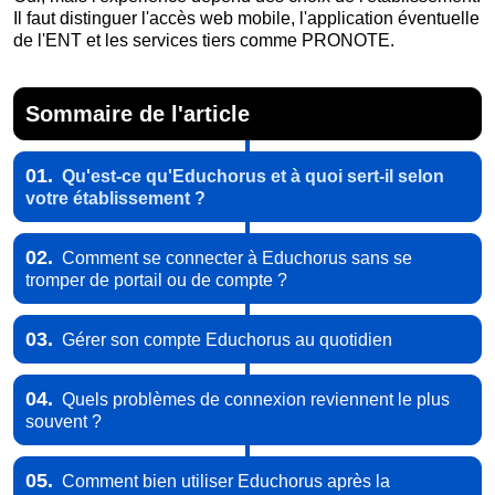
Il faut distinguer l'accès web mobile, l'application éventuelle
de l'ENT et les services tiers comme PRONOTE.
Sommaire de l'article
01.
Qu'est-ce qu'Educhorus et à quoi sert-il selon
votre établissement ?
02.
Comment se connecter à Educhorus sans se
tromper de portail ou de compte ?
03.
Gérer son compte Educhorus au quotidien
04.
Quels problèmes de connexion reviennent le plus
souvent ?
05.
Comment bien utiliser Educhorus après la