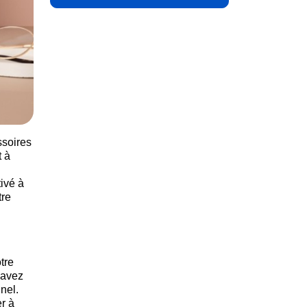
ssoires
t à
ivé à
tre
tre
 avez
nel.
r à