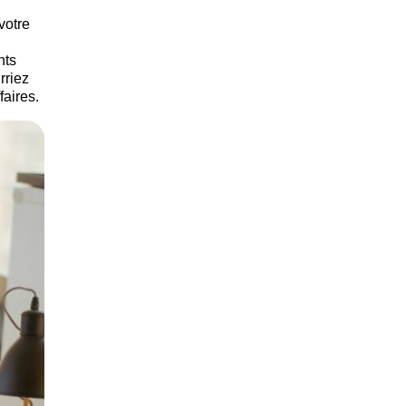
votre
nts
rriez
faires.