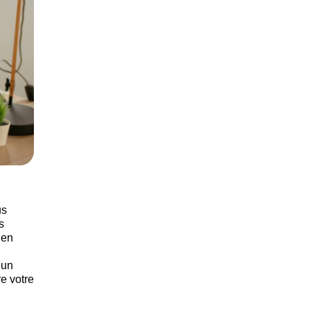
us
s
 en
 un
e votre