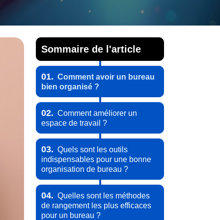
Sommaire de l'article
01.
Comment avoir un bureau
bien organisé ?
02.
Comment améliorer un
espace de travail ?
03.
Quels sont les outils
indispensables pour une bonne
organisation de bureau ?
04.
Quelles sont les méthodes
de rangement les plus efficaces
pour un bureau ?