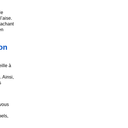
le
l'aise.
sachant
en
ion
ille à
. Ainsi,
s
 vous
els,