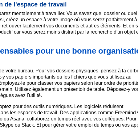
 de l'espace de travail
arez mentalement à travailler. Vous savez quel dossier ou quel
insi, créez un espace à votre image où vous serez parfaitement à 
etrouver facilement vos documents et autres éléments. Et en 
uctif car vous serez moins distrait par la recherche d'un objet 
spensables pour une bonne organisat
 de votre bureau. Pour vos dossiers physiques, pensez à la corbe
 vos papiers importants ou les fichiers que vous utilisez au
Employez-le pour classer vos papiers selon leur ordre de priorité
emain. Utilisez également un présentoir de table. Déposez-y vo
ègues avez l'utilité.
optez pour des outils numériques. Les logiciels réduisent
 dans les espaces de travail. Des applications comme Freemind
llo ou Asana, collaborez en temps réel avec vos collègues. Pour
Skype ou Slack. Et pour gérer votre emploi du temps ou vos app