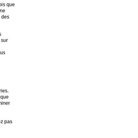
ois que
 ne
u des
s
 sur
ous
ies.
 que
miner
ez pas