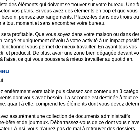
iste des éléments qui doivent se trouver sur votre bureau. Une f
il selon vos plans. Si vous avez des éléments en trop et que vous
 besoin, pensez aux rangements. Placez-les dans des tiroirs o
in à tout moment et sans encombrer votre bureau.
s sera profitable. Que vous soyez dans votre maison ou dans de
 rangé et uniquement dévolu à votre activité à un impact positif
onctionnel vous permet de mieux travailler. En ayant tous vos
tif et productif. De plus, avoir une zone bien dégagée devant v
 l'aise, ce qui vous poussera à mieux travailler au quotidien.
eau
t :
ez entièrement votre table puis classez son contenu en 3 catégor
ents dont vous avez besoin. La seconde est destinée à tout ce
sième, quant à elle, comprend les éléments dont vous devez déter
s avez assurément une collection de documents administratifs
ense-bête et de journaux. Débarrassez-vous de ce dont vous n'av
sateur. Ainsi, vous n'aurez pas de mal à retrouver des dossiers