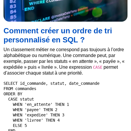
Comment créer un ordre de tri
personnalisé en SQL ?
Un classement métier ne correspond pas toujours à l'ordre
alphabétique ou numérique. Une commande peut, par
exemple, passer par les statuts « en attente », « payée », «
expédiée » puis « livrée ». Une expression
permet
CASE
d'associer chaque statut à une priorité.
SELECT id_commande, statut, date_commande

FROM commandes

ORDER BY

  CASE statut

    WHEN 'en_attente' THEN 1

    WHEN 'payee' THEN 2

    WHEN 'expediee' THEN 3

    WHEN 'livree' THEN 4

    ELSE 5

  END,
