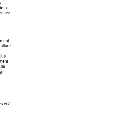
s
mieux
Pensez
ement
culture
 Que
ement
 de
ng
s et à