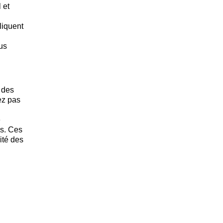
 et
liquent
us
 des
ez pas
e
ns. Ces
ité des