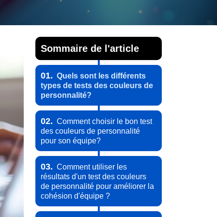
Sommaire de l'article
01.
Quels sont les différents
types de tests des couleurs de
personnalité?
02.
Comment choisir le bon test
des couleurs de personnalité
pour son équipe?
03.
Comment utiliser les
résultats d'un test des couleurs
de personnalité pour améliorer la
cohésion d'équipe ?