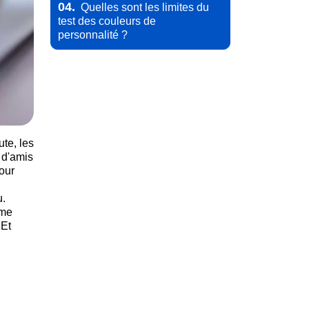
04.
Quelles sont les limites du
test des couleurs de
personnalité ?
te, les
 d'amis
our
u.
mme
 Et