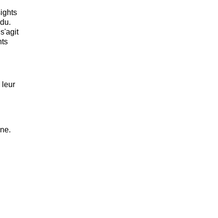
ights
idu.
s'agit
hts
 leur
nne.